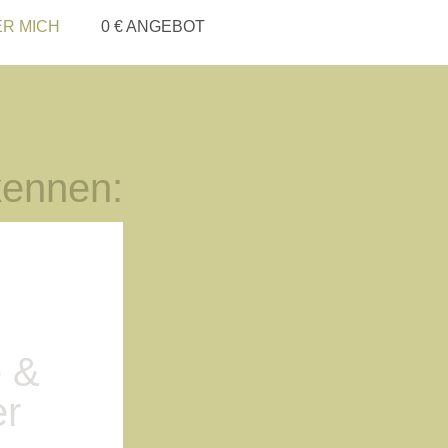
R MICH
0 € ANGEBOT
kennen:
e &
er