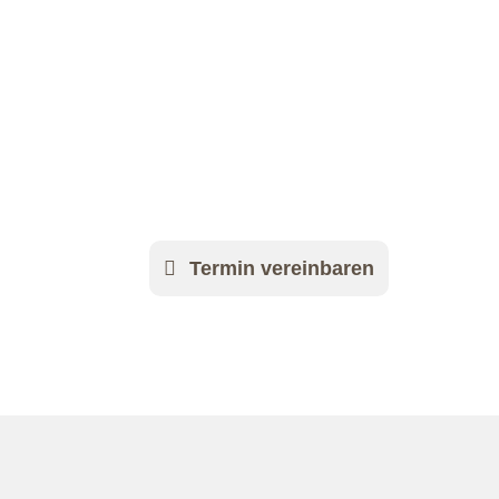
Du hast noch Fragen?
Kontaktiere m
Termin vereinbaren