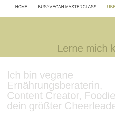
HOME
BUSYVEGAN MASTERCLASS
ÜBE
Lerne mich 
Ich bin vegane
Ernährungsberaterin,
Content Creator, Foodi
dein größter Cheerlead